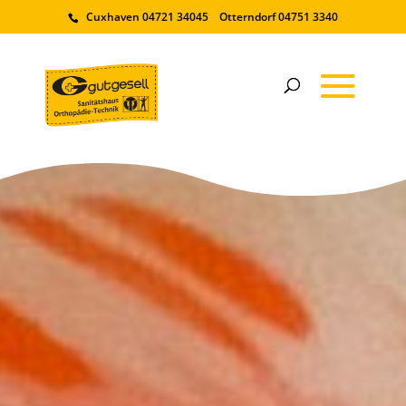
Cuxhaven 04721 34045 Otterndorf 04751 3340