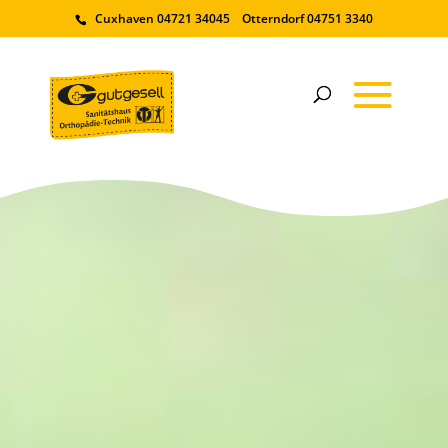
Cuxhaven 04721 34045 Otterndorf 04751 3340